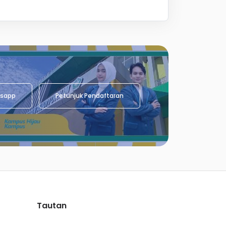
sapp
Petunjuk Pendaftaran
Tautan