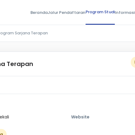
Program Studi
Beranda
Jalur Pendaftaran
Informasi
rogram Sarjana Terapan
na Terapan
ekali
Website
ka