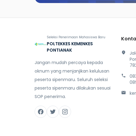
Seleksi Penerimaan Mahasiswa Baru
Konta
POLTEKKES KEMENKES
PONTIANAK
location_on
Ja
Po
Jangan mudah percaya kepada
78
oknum yang menjanjikan kelulusan
phone
08
peserta sipenmaru. Seluruh seleksi
08
peserta sipenmaru dilakukan sesuai
mail
ke
SOP penerima.