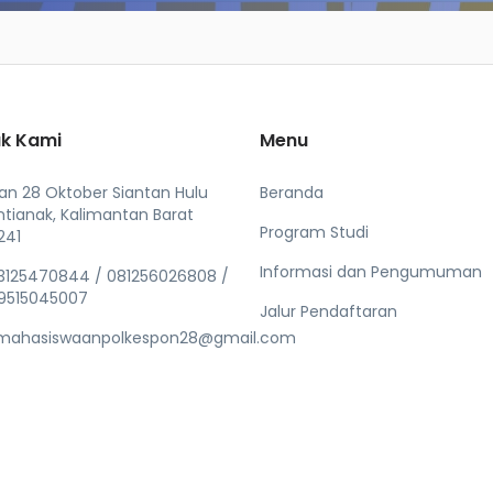
k Kami
Menu
lan 28 Oktober Siantan Hulu
Beranda
ntianak, Kalimantan Barat
Program Studi
241
Informasi dan Pengumuman
3125470844 / 081256026808 /
9515045007
Jalur Pendaftaran
mahasiswaanpolkespon28@gmail.com