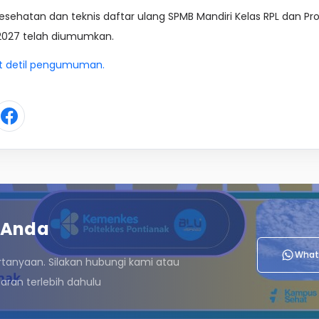
 kesehatan dan teknis daftar ulang SPMB Mandiri Kelas RPL dan Pr
2027 telah diumumkan.
at detil pengumuman.
 Anda
What
rtanyaan. Silakan hubungi kami atau
ran terlebih dahulu