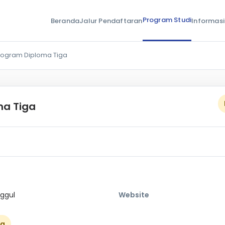
Program Studi
Beranda
Jalur Pendaftaran
Informasi
rogram Diploma Tiga
ma Tiga
ggul
Website
ka